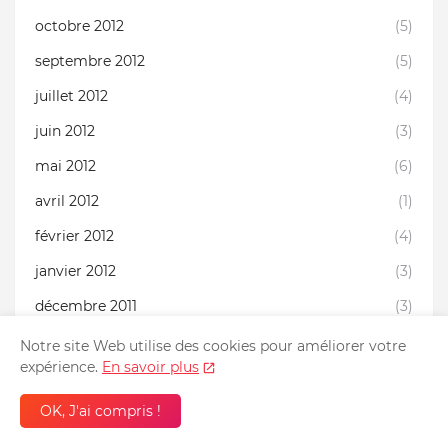
octobre 2012
(5)
septembre 2012
(5)
juillet 2012
(4)
juin 2012
(3)
mai 2012
(6)
avril 2012
(1)
février 2012
(4)
janvier 2012
(3)
décembre 2011
(3)
novembre 2011
(6)
Notre site Web utilise des cookies pour améliorer votre
expérience.
En savoir plus
octobre 2011
(4)
septembre 2011
(1)
OK, J'ai compris !
août 2011
(3)