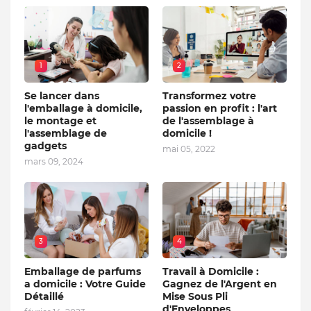
1
2
Se lancer dans
Transformez votre
l'emballage à domicile,
passion en profit : l'art
le montage et
de l'assemblage à
l'assemblage de
domicile !
gadgets
mai 05, 2022
mars 09, 2024
3
4
Emballage de parfums
Travail à Domicile :
a domicile : Votre Guide
Gagnez de l'Argent en
Détaillé
Mise Sous Pli
d'Enveloppes