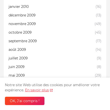
janvier 2010
(16)
décembre 2009
(13)
novembre 2009
(49)
octobre 2009
(45)
septembre 2009
(17)
août 2009
(14)
juillet 2009
(9)
juin 2009
(8)
mai 2009
(29)
avril 2009
(21)
Notre site Web utilise des cookies pour améliorer votre
expérience.
En savoir plus
mars 2009
(12)
OK, J'ai compris !
février 2009
(19)
janvier 2009
(3)