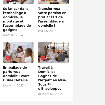
Se lancer dans
Transformez
l'emballage à
votre passion en
domicile, le
profit : l'art de
montage et
l'assemblage à
l'assemblage de
domicile !
gadgets
mai 05, 2022
mars 09, 2024
3
4
Emballage de
Travail à
parfums a
Domicile :
domicile : Votre
Gagnez de
Guide Détaillé
l'Argent en Mise
Sous Pli
février 14, 2023
d'Enveloppes
octobre 02, 2022