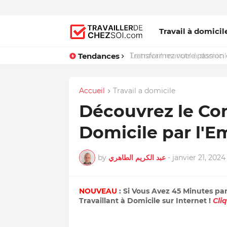
Travail à domicil
Tendances
Le travail manuel à domicile
Accueil
Travail a domicile
Découvrez le Co
Domicile par l'E
by
عبد الكريم الطاهري
-
janvier 21, 2024
NOUVEAU
: Si Vous Avez 45 Minutes pa
Travaillant à Domicile sur Internet !
Cli