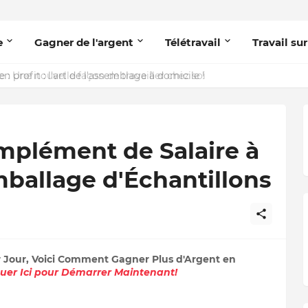
e
Gagner de l'argent
Télétravail
Travail sur
 : Une nouvelle façon de travailler chez soi
mplément de Salaire à
mballage d'Échantillons
r Jour, Voici Comment Gagner Plus d'Argent en
quer Ici pour Démarrer Maintenant!