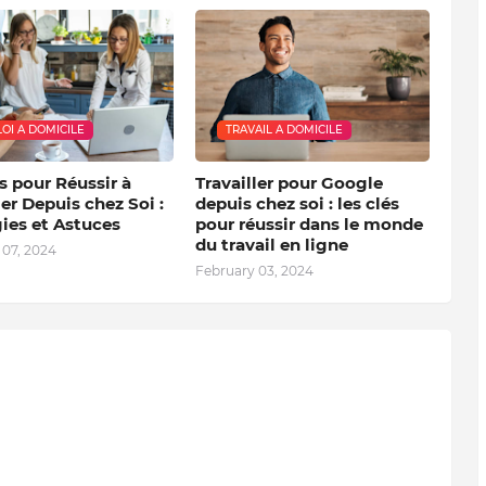
OI A DOMICILE
TRAVAIL A DOMICILE
s pour Réussir à
Travailler pour Google
ler Depuis chez Soi :
depuis chez soi : les clés
ies et Astuces
pour réussir dans le monde
du travail en ligne
 07, 2024
February 03, 2024