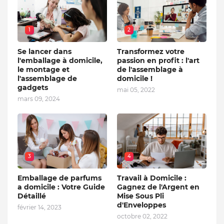
1
2
Se lancer dans
Transformez votre
l'emballage à domicile,
passion en profit : l'art
le montage et
de l'assemblage à
l'assemblage de
domicile !
gadgets
mai 05, 2022
mars 09, 2024
3
4
Emballage de parfums
Travail à Domicile :
a domicile : Votre Guide
Gagnez de l'Argent en
Détaillé
Mise Sous Pli
d'Enveloppes
février 14, 2023
octobre 02, 2022