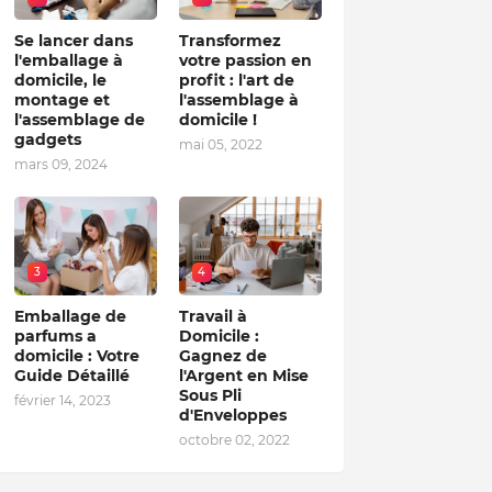
Se lancer dans
Transformez
l'emballage à
votre passion en
domicile, le
profit : l'art de
montage et
l'assemblage à
l'assemblage de
domicile !
gadgets
mai 05, 2022
mars 09, 2024
3
4
Emballage de
Travail à
parfums a
Domicile :
domicile : Votre
Gagnez de
Guide Détaillé
l'Argent en Mise
Sous Pli
février 14, 2023
d'Enveloppes
octobre 02, 2022