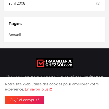
avril 2008
(5)
Pages
Accueil
Nous croyons en un monde où le travail à domicile ne se
limite pas à une solution temporaire, mais à un mode de
Notre site Web utilise des cookies pour améliorer votre
vie durable qui offre flexibilité, équilibre entre vie
expérience.
En savoir plus
professionnelle et vie personnelle, et opportunités de
croissance. Chez Travaillerdechezsoi.com, nous nous
OK, J'ai compris !
engageons à faire de cette vision une réalité pour chacun
de nos lecteurs.