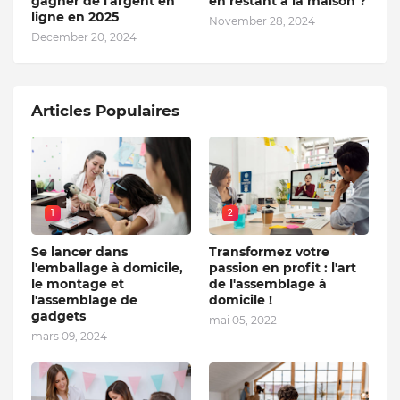
gagner de l'argent en
en restant à la maison ?
ligne en 2025
November 28, 2024
December 20, 2024
Articles Populaires
1
2
Se lancer dans
Transformez votre
l'emballage à domicile,
passion en profit : l'art
le montage et
de l'assemblage à
l'assemblage de
domicile !
gadgets
mai 05, 2022
mars 09, 2024