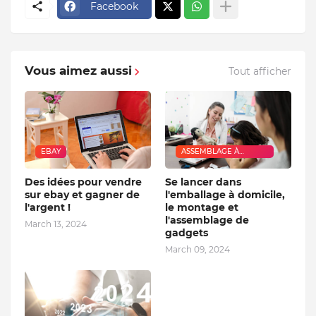
Facebook
Vous aimez aussi
Tout afficher
EBAY
ASSEMBLAGE À
DOMICILE
Des idées pour vendre
Se lancer dans
sur ebay et gagner de
l'emballage à domicile,
l'argent !
le montage et
l'assemblage de
March 13, 2024
gadgets
March 09, 2024