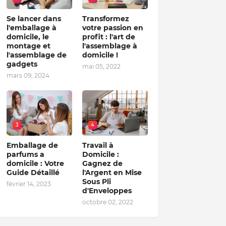
Se lancer dans
Transformez
l'emballage à
votre passion en
domicile, le
profit : l'art de
montage et
l'assemblage à
l'assemblage de
domicile !
gadgets
mai 05, 2022
mars 09, 2024
3
4
Emballage de
Travail à
parfums a
Domicile :
domicile : Votre
Gagnez de
Guide Détaillé
l'Argent en Mise
Sous Pli
février 14, 2023
d'Enveloppes
octobre 02, 2022