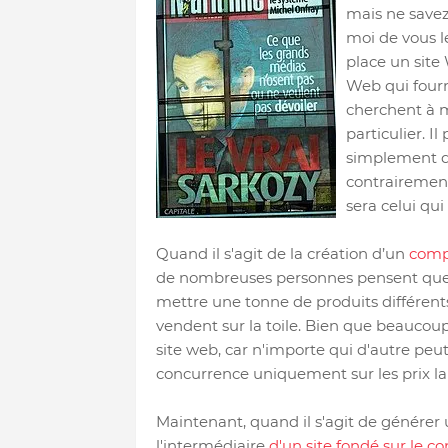
mais ne save
moi de vous le
place un site
Web qui fourn
cherchent à m
particulier. I
simplement qu
contrairement 
sera celui qu
Quand il s'agit de la création d’un
comp
de nombreuses personnes pensent que c'
mettre une tonne de produits différents
vendent sur la toile. Bien que beaucou
site web, car n'importe qui d'autre peu
concurrence uniquement sur les prix la
Maintenant, quand il s'agit de génére
l'intermédiaire
d'un site fondé sur le c