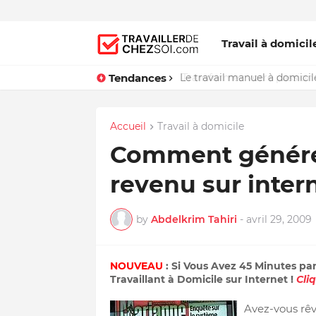
Travail à domicil
Tendances
Le travail manuel à domicile
Accueil
Travail à domicile
Comment génére
revenu sur inter
by
Abdelkrim Tahiri
-
avril 29, 2009
NOUVEAU
: Si Vous Avez 45 Minutes pa
Travaillant à Domicile sur Internet !
Cli
Avez-vous rê