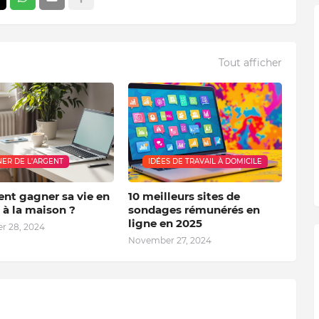
Tout afficher
ER DE L'ARGENT
IDÉES DE TRAVAIL À DOMICILE
t gagner sa vie en
10 meilleurs sites de
 à la maison ?
sondages rémunérés en
ligne en 2025
 28, 2024
November 27, 2024