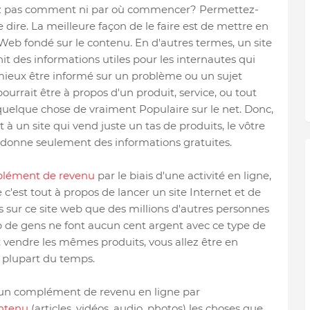
z pas comment ni par où commencer? Permettez-
 dire. La meilleure façon de le faire est de mettre en
 Web fondé sur le contenu. En d'autres termes, un site
it des informations utiles pour les internautes qui
ieux être informé sur un problème ou un sujet
l pourrait être à propos d'un produit, service, ou tout
elque chose de vraiment Populaire sur le net. Donc,
à un site qui vend juste un tas de produits, le vôtre
i donne seulement des informations gratuites.
lément de revenu
par le biais d'une activité en ligne,
est tout à propos de lancer un site Internet et de
 sur ce site web que des millions d'autres personnes
p de gens ne font aucun cent argent avec ce type de
t vendre les mêmes produits, vous allez être en
 plupart du temps.
r un complément de revenu en ligne par
ontenu
(articles, vidéos, audio, photos) les choses que