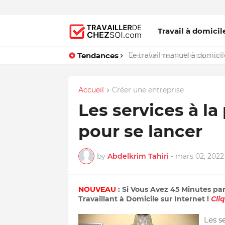
Travail à domicil
Tendances
Le travail manuel à domicile
Accueil
Créer une entreprise
Les services à la
pour se lancer
by
Abdelkrim Tahiri
-
mars 02, 2022
NOUVEAU
: Si Vous Avez 45 Minutes pa
Travaillant à Domicile sur Internet !
Cli
Les s