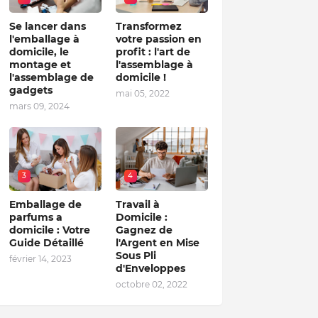
Se lancer dans
Transformez
l'emballage à
votre passion en
domicile, le
profit : l'art de
montage et
l'assemblage à
l'assemblage de
domicile !
gadgets
mai 05, 2022
mars 09, 2024
3
4
Emballage de
Travail à
parfums a
Domicile :
domicile : Votre
Gagnez de
Guide Détaillé
l'Argent en Mise
Sous Pli
février 14, 2023
d'Enveloppes
octobre 02, 2022