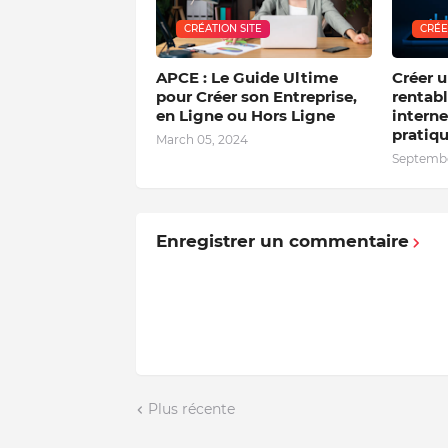
CRÉATION SITE
CRÉE
APCE : Le Guide Ultime
Créer u
pour Créer son Entreprise,
rentabl
en Ligne ou Hors Ligne
interne
pratiq
March 05, 2024
Septembe
Enregistrer un commentaire
Plus récente