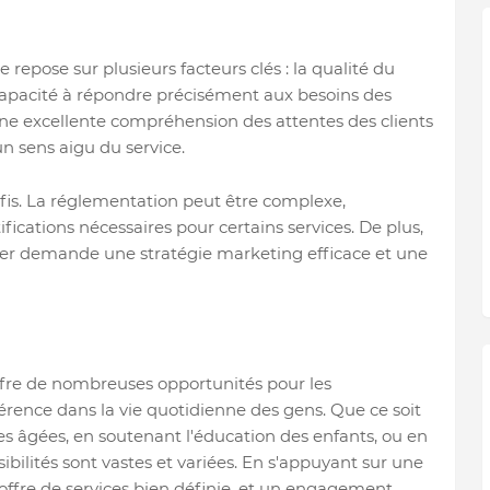
 repose sur plusieurs facteurs clés : la qualité du
 la capacité à répondre précisément aux besoins des
ne excellente compréhension des attentes des clients
n sens aigu du service.
éfis. La réglementation peut être complexe,
ications nécessaires pour certains services. De plus,
uer demande une stratégie marketing efficace et une
offre de nombreuses opportunités pour les
érence dans la vie quotidienne des gens. Que ce soit
 âgées, en soutenant l'éducation des enfants, ou en
sibilités sont vastes et variées. En s'appuyant sur une
ffre de services bien définie, et un engagement