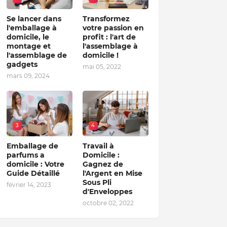
Se lancer dans
Transformez
l'emballage à
votre passion en
domicile, le
profit : l'art de
montage et
l'assemblage à
l'assemblage de
domicile !
gadgets
mai 05, 2022
mars 09, 2024
3
4
Emballage de
Travail à
parfums a
Domicile :
domicile : Votre
Gagnez de
Guide Détaillé
l'Argent en Mise
Sous Pli
février 14, 2023
d'Enveloppes
octobre 02, 2022