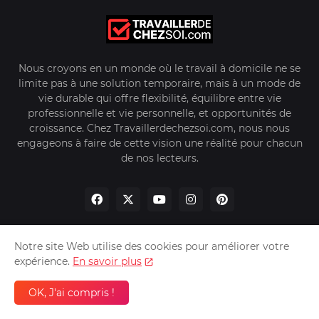
Nous croyons en un monde où le travail à domicile ne se
limite pas à une solution temporaire, mais à un mode de
vie durable qui offre flexibilité, équilibre entre vie
professionnelle et vie personnelle, et opportunités de
croissance. Chez Travaillerdechezsoi.com, nous nous
engageons à faire de cette vision une réalité pour chacun
de nos lecteurs.
Notre site Web utilise des cookies pour améliorer votre
expérience.
En savoir plus
Accueil
À propos de nous
Politique de Confidentialité
Nous Contacter
OK, J'ai compris !
Tilifonat