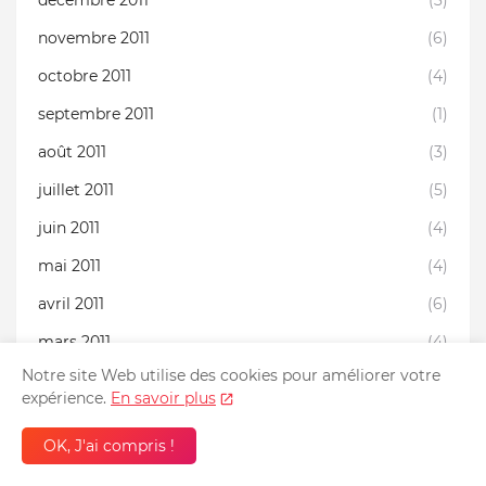
novembre 2011
(6)
octobre 2011
(4)
septembre 2011
(1)
août 2011
(3)
juillet 2011
(5)
juin 2011
(4)
mai 2011
(4)
avril 2011
(6)
mars 2011
(4)
Notre site Web utilise des cookies pour améliorer votre
février 2011
(10)
expérience.
En savoir plus
janvier 2011
(6)
OK, J'ai compris !
décembre 2010
(7)