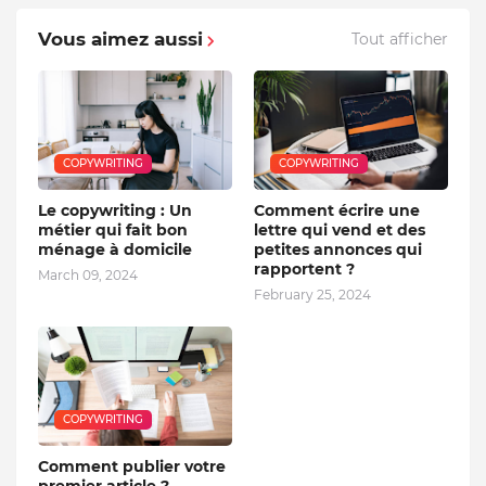
Vous aimez aussi
Tout afficher
COPYWRITING
COPYWRITING
Le copywriting : Un
Comment écrire une
métier qui fait bon
lettre qui vend et des
ménage à domicile
petites annonces qui
rapportent ?
March 09, 2024
February 25, 2024
COPYWRITING
Comment publier votre
premier article ?