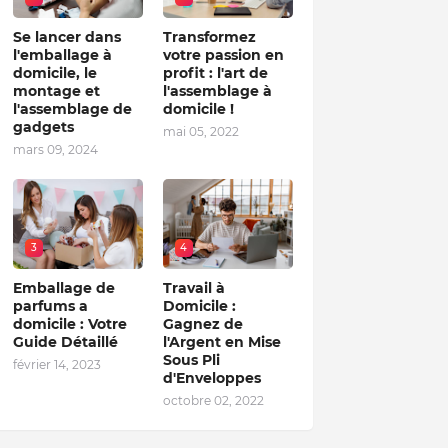
Se lancer dans
Transformez
l'emballage à
votre passion en
domicile, le
profit : l'art de
montage et
l'assemblage à
l'assemblage de
domicile !
gadgets
mai 05, 2022
mars 09, 2024
3
4
Emballage de
Travail à
parfums a
Domicile :
domicile : Votre
Gagnez de
Guide Détaillé
l'Argent en Mise
Sous Pli
février 14, 2023
d'Enveloppes
octobre 02, 2022