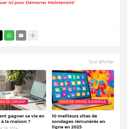
quer Ici pour Démarrer Maintenant!
Tout afficher
ER DE L'ARGENT
IDÉES DE TRAVAIL À DOMICILE
t gagner sa vie en
10 meilleurs sites de
 à la maison ?
sondages rémunérés en
ligne en 2025
 28, 2024