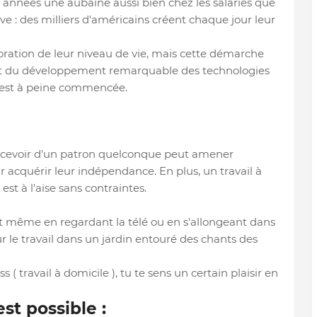
es années une aubaine aussi bien chez les salariés que
uve : des milliers d'américains créent chaque jour leur
ioration de leur niveau de vie, mais cette démarche
és et du développement remarquable des technologies
l est à peine commencée.
recevoir d'un patron quelconque peut amener
r acquérir leur indépendance. En plus, un travail à
st à l'aise sans contraintes.
uit même en regardant la télé ou en s'allongeant dans
ur le travail dans un jardin entouré des chants des
 ( travail à domicile ), tu te sens un certain plaisir en
est possible :