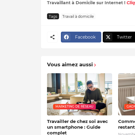
Travaillant à Domicile sur Internet !
Cli
Tags
Travail à domicile
Facebook
Twitter
Vous aimez aussi
MARKETING DE RÉSEAU
GAGN
Travailler de chez soi avec
Commen
un smartphone : Guide
restant
complet
November