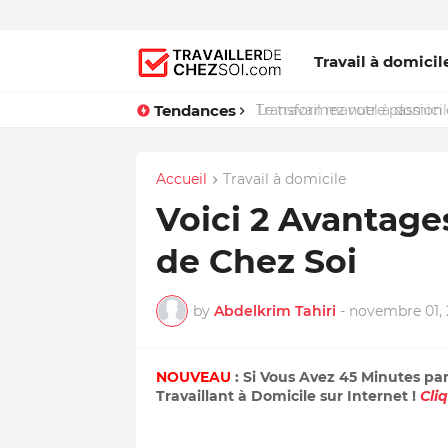
Travail à domicil
Tendances
Le travail manuel à domicile
Accueil
Travail à domicile
Voici 2 Avantages
de Chez Soi
by
Abdelkrim Tahiri
-
novembre 01, 
NOUVEAU
: Si Vous Avez 45 Minutes pa
Travaillant à Domicile sur Internet !
Cli