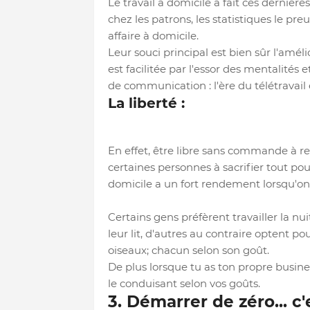
Le travail à domicile a fait ces dernièr
chez les patrons, les statistiques le pre
affaire à domicile.
Leur souci principal est bien sûr l'amél
est facilitée par l'essor des mentalit
de communication : l'ère du télétravai
La liberté
:
En effet, être libre sans commande à 
certaines personnes à sacrifier tout pou
domicile a un fort rendement lorsqu'on e
Certains gens préfèrent travailler la n
leur lit, d'autres au contraire optent po
oiseaux; chacun selon son goût.
De plus lorsque tu as ton propre business
le conduisant selon vos goûts.
3. Démarrer de zéro... c'